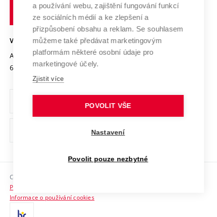
Transfer znalostí
a používání webu, zajištění fungování funkcí
technické
Podnikavá univerzita / ContriBUTe
Mezinárodní dohody
ze sociálních médií a ke zlepšení a
Open Science
v
Bezpečná univerzita
přizpůsobení obsahu a reklam. Se souhlasem
Univerzitní sítě
Brně
Projekty
můžeme také předávat marketingovým
VYSOKÉ UČENÍ TECHNICKÉ V BRNĚ
Vyznamenání
platformám některé osobní údaje pro
Projekty ze strukturálních fondů
Antonínská 548/1
www.vut.cz
marketingové účely.
Organizační struktura
602 00 Brno
vut@vutbr.cz
Specifický výzkum
Zjistit více
Úřední deska
Ochrana osobních údajů
POVOLIT VŠE
(externí
Pracovní příležitosti
Nastavení
odkaz)
Podpora a rozvoj zaměstnanců a studujících
Povolit pouze nezbytné
Rovné příležitosti
Copyright © 2026 VUT
Sociální bezpečí
Prohlášení o přístupnosti
HR Award
Informace o používání cookies