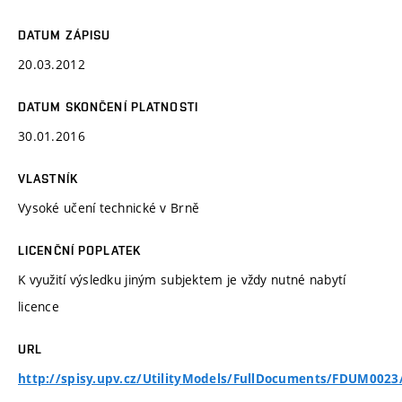
DATUM ZÁPISU
20.03.2012
DATUM SKONČENÍ PLATNOSTI
30.01.2016
VLASTNÍK
Vysoké učení technické v Brně
LICENČNÍ POPLATEK
K využití výsledku jiným subjektem je vždy nutné nabytí
licence
URL
http://spisy.upv.cz/UtilityModels/FullDocuments/FDUM0023