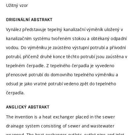
Užitný vzor
ORIGINÁLNÍ ABSTRAKT
Vynález představuje tepelný kanalizační výměník uložený v
kanalizačním systému tvořeném stokou a obtékaný odpadní
vodou. Do výměníku je zaústěno výstupní potrubí a přívodní
potrubí, přičemž druhé konce těchto potrubí jsou zaústěna v
tepelném čerpadle. Z tepelného čerpadla je vyvedeno
přenosové potrubí do domovního tepelného výměníku a
odsud je jako vratné potrubí vedeno zpět do tepelného
čerpadla.
ANGLICKÝ ABSTRAKT
The invention is a heat exchanger placed in the sewer
drainage system consisting of sewer and wastewater
wrapped. The heat exchanger outlets, outlet pipe and inlet