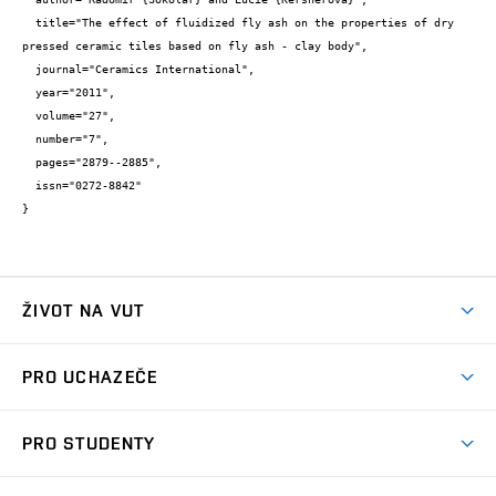
  title="The effect of fluidized fly ash on the properties of dry 
pressed ceramic tiles based on fly ash - clay body",

  journal="Ceramics International",

  year="2011",

  volume="27",

  number="7",

  pages="2879--2885",

  issn="0272-8842"

}
ŽIVOT NA VUT
Atmosféra VUT
PRO UCHAZEČE
Prostory školy
Proč na VUT
Koleje
PRO STUDENTY
Studijní programy
Stravování
Předměty
Studijní předpisy
Studium a stáže v zahraničí
Stipendia