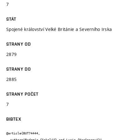
7
STÁT
Spojené království Velké Británie a Severního Irska
STRANY OD
2879
STRANY DO
2885
STRANY POČET
7
BIBTEX
@article{BUT74444,

  author="Radomír {Sokolář} and Lucie {Keršnerová}",
