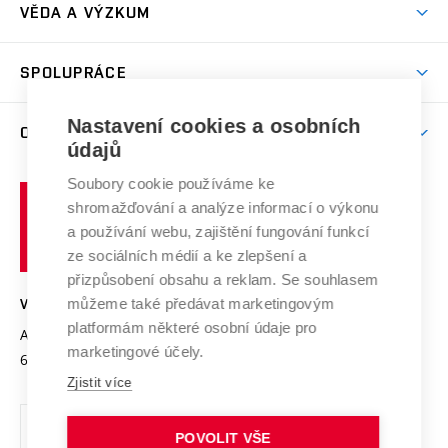
Dny otevřených dveří
VĚDA A VÝZKUM
Sport na VUT
(externí
Studijní programy
Poplatky za studium
Uznání zahraničního vzdělání
Knihovny
Aktivity pro juniory
Studentský život
odkaz)
Věda a výzkum na VUT
Harmonogram akademického roku
Zpracování osobních údajů studentů
Sociální bezpečí
SPOLUPRÁCE
Celoživotní vzdělávání
Brno
Podpora excelence
Závěrečné práce
Studium bez bariér
Zpracování osobních údajů uchazečů o studium
Firemní spolupráce
Nastavení cookies a osobních
Mezinárodní vědecká rada
O UNIVERZITĚ
Doktorské studium
Podpora podnikání
E-přihláška
údajů
Zahraniční spolupráce
Systém zajišťování kvality výzkumu
Profil univerzity
Soubory cookie používáme ke
Spolupráce se školami
Vysoké
Výzkumné infrastruktury
shromažďování a analýze informací o výkonu
Udržitelná univerzita
učení
Služby univerzity
Transfer znalostí
a používání webu, zajištění fungování funkcí
technické
Podnikavá univerzita / ContriBUTe
Mezinárodní dohody
ze sociálních médií a ke zlepšení a
Open Science
v
Bezpečná univerzita
přizpůsobení obsahu a reklam. Se souhlasem
Univerzitní sítě
Brně
Projekty
můžeme také předávat marketingovým
VYSOKÉ UČENÍ TECHNICKÉ V BRNĚ
Vyznamenání
platformám některé osobní údaje pro
Projekty ze strukturálních fondů
Antonínská 548/1
www.vut.cz
marketingové účely.
Organizační struktura
602 00 Brno
vut@vutbr.cz
Specifický výzkum
Zjistit více
Úřední deska
Ochrana osobních údajů
POVOLIT VŠE