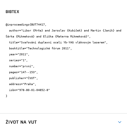
BIBTEX
@inproceedings{BUT74417,

  author="Libor {Mrňa} and Jaroslav {Kubíček} and Martin {Janík} and 
Šárka {Mikmeková} and Eliška {Materna Mikmeková}",

  title="Svařování duplexní oceli Yb-YAG vláknovým laserem",

  booktitle="Technologické fórum 2011",

  year="2011",

  series="1",

  number="první",

  pages="147--153",

  publisher="ČVUT",

  address="Praha",

  isbn="978-80-01-04852-8"

}
ŽIVOT NA VUT