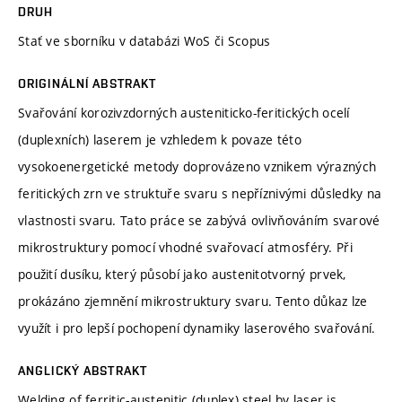
DRUH
Stať ve sborníku v databázi WoS či Scopus
ORIGINÁLNÍ ABSTRAKT
Svařování korozivzdorných austeniticko-feritických ocelí
(duplexních) laserem je vzhledem k povaze této
vysokoenergetické metody doprovázeno vznikem výrazných
feritických zrn ve struktuře svaru s nepříznivými důsledky na
vlastnosti svaru. Tato práce se zabývá ovlivňováním svarové
mikrostruktury pomocí vhodné svařovací atmosféry. Při
použití dusíku, který působí jako austenitotvorný prvek,
prokázáno zjemnění mikrostruktury svaru. Tento důkaz lze
využít i pro lepší pochopení dynamiky laserového svařování.
ANGLICKÝ ABSTRAKT
Welding of ferritic-austenitic (duplex) steel by laser is