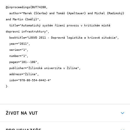
@inproceedings{BUT74288,

  author="Marek {Ščerba} and Tomáš {Apeltauer} and Michal {Radimský} 
and Martin {Smělý}",

  title="Automatický systém řízení provozu v kritickém místě 
dopravní infrastruktury",

  booktitle="LOGVD 2011 - Dopravná logistika a krízové situácie",

  year="2011",

  series="1",

  number="1",

  pages="181--186",

  publisher="Žilinská univerzita v Žiline",

  address="Žilina",

  isbn="978-80-554-0442-4"

}
ŽIVOT NA VUT
Atmosféra VUT