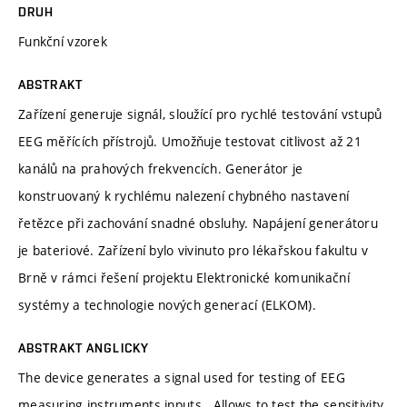
DRUH
Funkční vzorek
ABSTRAKT
Zařízení generuje signál, sloužící pro rychlé testování vstupů
EEG měřících přístrojů. Umožňuje testovat citlivost až 21
kanálů na prahových frekvencích. Generátor je
konstruovaný k rychlému nalezení chybného nastavení
řetězce při zachování snadné obsluhy. Napájení generátoru
je bateriové. Zařízení bylo vivinuto pro lékařskou fakultu v
Brně v rámci řešení projektu Elektronické komunikační
systémy a technologie nových generací (ELKOM).
ABSTRAKT ANGLICKY
The device generates a signal used for testing of EEG
measuring instruments inputs . Allows to test the sensitivity