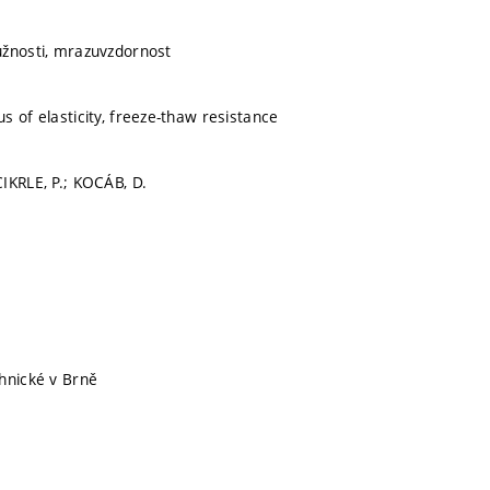
užnosti, mrazuvzdornost
s of elasticity, freeze-thaw resistance
IKRLE, P.; KOCÁB, D.
hnické v Brně