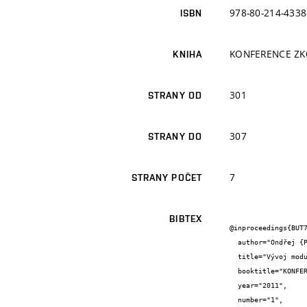
978-80-214-4338
ISBN
KONFERENCE ZKO
KNIHA
301
STRANY OD
307
STRANY DO
7
STRANY POČET
BIBTEX
@inproceedings{BUT7
  author="Ondřej {Pospíchal} and Petr {Cikrle} and Dalibor {Kocáb}",

  title="Vývoj modulu pružnosti zmrazovaného mostního betonu",

  booktitle="KONFERENCE ZKOUŠENÍ A JAKOST VE STAVEBNICTVÍ Sborník recenzovaných příspěvků 2011",

  year="2011",

  number="1",
