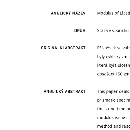
Modulus of Elast
ANGLICKÝ NÁZEV
Stať ve sborníku
DRUH
Příspěvek se zab
ORIGINÁLNÍ ABSTRAKT
byly cyklicky zm
která byla ulože
dosažení 150 zmr
This paper deals 
ANGLICKÝ ABSTRAKT
prismatic specim
the same time an
modulus values d
method and res