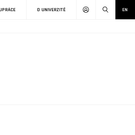
PŘIHLÁSIT
HLEDAT
UPRÁCE
O UNIVERZITĚ
EN
SE