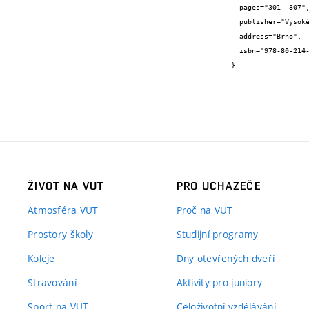
  pages="301--307",

  publisher="Vysoké učení technické v Brně",

  address="Brno",

  isbn="978-80-214-4338-9"

}
ŽIVOT NA VUT
PRO UCHAZEČE
Atmosféra VUT
Proč na VUT
Prostory školy
Studijní programy
Koleje
Dny otevřených dveří
Stravování
Aktivity pro juniory
Sport na VUT
Celoživotní vzdělávání