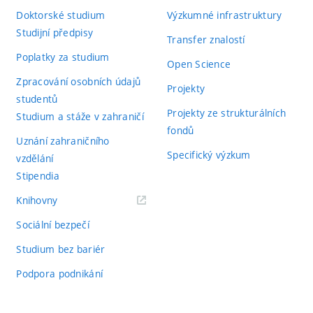
Doktorské studium
Výzkumné infrastruktury
Studijní předpisy
Transfer znalostí
Poplatky za studium
Open Science
Zpracování osobních údajů
Projekty
studentů
Projekty ze strukturálních
Studium a stáže v zahraničí
fondů
Uznání zahraničního
Specifický výzkum
vzdělání
Stipendia
(externí
Knihovny
odkaz)
Sociální bezpečí
Studium bez bariér
Podpora podnikání