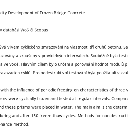
icity Development of Frozen Bridge Concrete
 v databázi WoS či Scopus
ývá vlivem cyklického zmrazování na vlastnosti tří druhů betonu. S
razovány a zkoušeny v pravidelných intervalech. Souběžně byla test
na ve vodě. Hlavním cílem bylo určení a porovnání hodnot modulů 
azovacích cyklů. Pro nedestruktivní testování byla použita ultrazv
with the influence of periodic freezing on characteristics of three 
ens were cyclically frozen and tested at regular intervals. Compar
d these prisms were placed in water. The main aim is the determi
uring and after 150 freeze-thaw cycles. Methods for non-destructi
onance method.