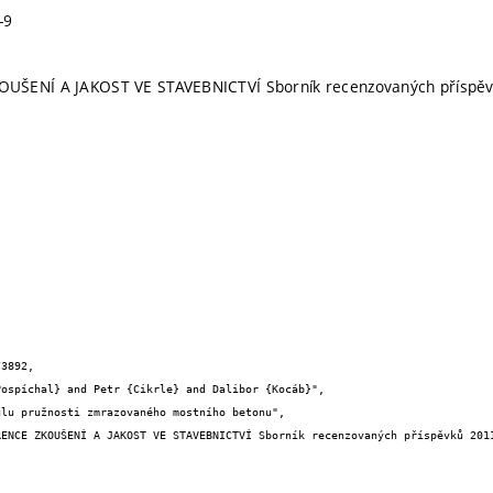
-9
UŠENÍ A JAKOST VE STAVEBNICTVÍ Sborník recenzovaných příspě
3892,
