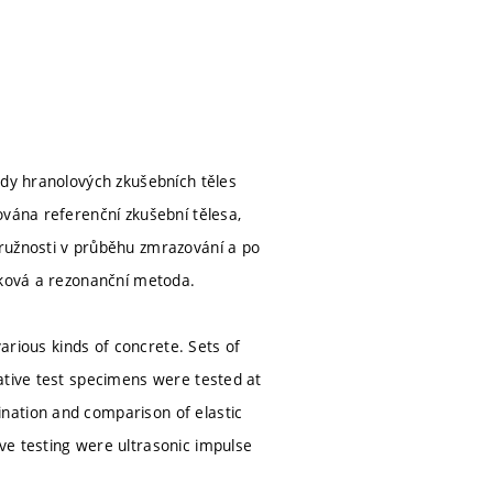
ady hranolových zkušebních těles
ována referenční zkušební tělesa,
pružnosti v průběhu zmrazování a po
uková a rezonanční metoda.
various kinds of concrete. Sets of
ative test specimens were tested at
nation and comparison of elastic
ve testing were ultrasonic impulse