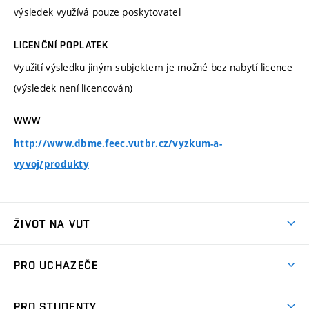
výsledek využívá pouze poskytovatel
LICENČNÍ POPLATEK
Využití výsledku jiným subjektem je možné bez nabytí licence
(výsledek není licencován)
WWW
http://www.dbme.feec.vutbr.cz/vyzkum-a-
vyvoj/produkty
ŽIVOT NA VUT
Atmosféra VUT
PRO UCHAZEČE
Prostory školy
Proč na VUT
Koleje
PRO STUDENTY