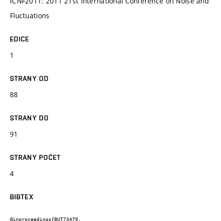
ICNF2011: 2011 21st International Conference on Noise and
Fluctuations
EDICE
1
STRANY OD
88
STRANY DO
91
STRANY POČET
4
BIBTEX
@inproceedings{BUT73479,
