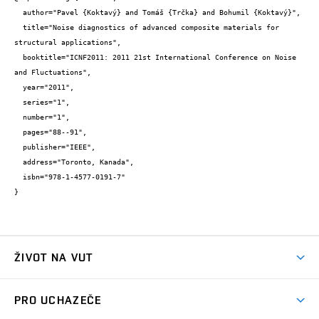
  author="Pavel {Koktavý} and Tomáš {Trčka} and Bohumil {Koktavý}",

  title="Noise diagnostics of advanced composite materials for 
structural applications",

  booktitle="ICNF2011: 2011 21st International Conference on Noise 
and Fluctuations",

  year="2011",

  series="1",

  number="1",

  pages="88--91",

  publisher="IEEE",

  address="Toronto, Kanada",

  isbn="978-1-4577-0191-7"

}
ŽIVOT NA VUT
Atmosféra VUT
PRO UCHAZEČE
Prostory školy