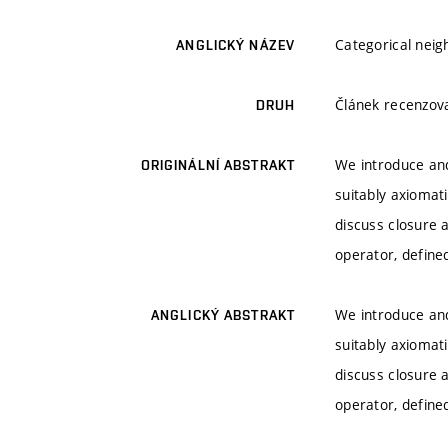
Categorical nei
ANGLICKÝ NÁZEV
Článek recenzo
DRUH
We introduce and
ORIGINÁLNÍ ABSTRAKT
suitably axiomat
discuss closure 
operator, defined
We introduce and
ANGLICKÝ ABSTRAKT
suitably axiomat
discuss closure 
operator, defined