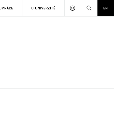
PŘIHLÁSIT
HLEDAT
UPRÁCE
O UNIVERZITĚ
EN
SE