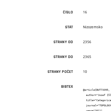
16
ČÍSLO
Nizozemsko
STÁT
2356
STRANY OD
2365
STRANY DO
10
STRANY POČET
BIBTEX
@article{BUT73395,

  author="Josef {Šlapal} and David {Holgate}",

  title="Categorical neighborhood operators",

  journal="TOPOLOGY AND ITS APPLICATIONS",

  year="2011",
