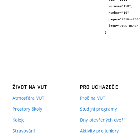
  volume="158",

  number="16",

  pages="2356--2365",

  issn="0166-8641"

}
ŽIVOT NA VUT
PRO UCHAZEČE
Atmosféra VUT
Proč na VUT
Prostory školy
Studijní programy
Koleje
Dny otevřených dveří
Stravování
Aktivity pro juniory