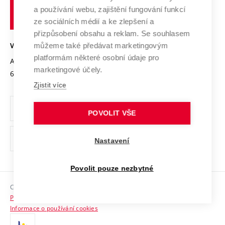
učení
Služby univerzity
Transfer znalostí
a používání webu, zajištění fungování funkcí
technické
Podnikavá univerzita / ContriBUTe
Mezinárodní dohody
ze sociálních médií a ke zlepšení a
Open Science
v
Bezpečná univerzita
přizpůsobení obsahu a reklam. Se souhlasem
Univerzitní sítě
Brně
Projekty
můžeme také předávat marketingovým
VYSOKÉ UČENÍ TECHNICKÉ V BRNĚ
Vyznamenání
platformám některé osobní údaje pro
Projekty ze strukturálních fondů
Antonínská 548/1
www.vut.cz
marketingové účely.
Organizační struktura
602 00 Brno
vut@vutbr.cz
Specifický výzkum
Zjistit více
Úřední deska
Ochrana osobních údajů
POVOLIT VŠE
(externí
Pracovní příležitosti
Nastavení
odkaz)
Podpora a rozvoj zaměstnanců a studujících
Povolit pouze nezbytné
Rovné příležitosti
Copyright © 2026 VUT
Sociální bezpečí
Prohlášení o přístupnosti
HR Award
Informace o používání cookies