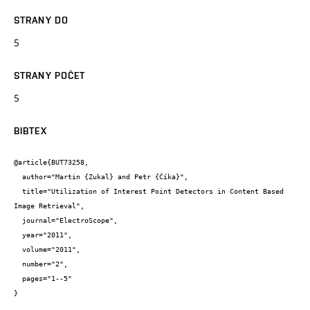
STRANY DO
5
STRANY POČET
5
BIBTEX
@article{BUT73258,

  author="Martin {Zukal} and Petr {Číka}",

  title="Utilization of Interest Point Detectors in Content Based 
Image Retrieval",

  journal="ElectroScope",

  year="2011",

  volume="2011",

  number="2",

  pages="1--5"

}