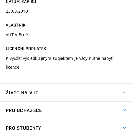
DATUM ZÁPISU
23.03.2010
VLASTNÍK
VUT v Brně
LICENČNÍ POPLATEK
K využití výsledku jiným subjektem je vždy nutné nabytí
licence
ŽIVOT NA VUT
Atmosféra VUT
PRO UCHAZEČE
Prostory školy
Proč na VUT
Koleje
PRO STUDENTY