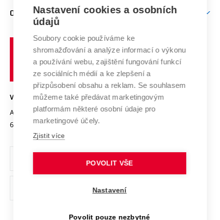
Zpracování osobních údajů uchazečů o studium
Firemní spolupráce
Mezinárodní vědecká rada
Nastavení cookies a osobních
O UNIVERZITĚ
Doktorské studium
Podpora podnikání
E-přihláška
údajů
Zahraniční spolupráce
Systém zajišťování kvality výzkumu
Profil univerzity
Spolupráce se školami
Soubory cookie používáme ke
Vysoké
Výzkumné infrastruktury
shromažďování a analýze informací o výkonu
Udržitelná univerzita
učení
Služby univerzity
Transfer znalostí
a používání webu, zajištění fungování funkcí
technické
Podnikavá univerzita / ContriBUTe
Mezinárodní dohody
ze sociálních médií a ke zlepšení a
Open Science
v
Bezpečná univerzita
přizpůsobení obsahu a reklam. Se souhlasem
Univerzitní sítě
Brně
Projekty
můžeme také předávat marketingovým
VYSOKÉ UČENÍ TECHNICKÉ V BRNĚ
Vyznamenání
platformám některé osobní údaje pro
Projekty ze strukturálních fondů
Antonínská 548/1
www.vut.cz
marketingové účely.
Organizační struktura
602 00 Brno
vut@vutbr.cz
Specifický výzkum
Zjistit více
Úřední deska
Ochrana osobních údajů
POVOLIT VŠE
(externí
Pracovní příležitosti
Nastavení
odkaz)
Podpora a rozvoj zaměstnanců a studujících
Povolit pouze nezbytné
Rovné příležitosti