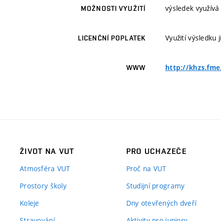
výsledek využívá
MOŽNOSTI VYUŽITÍ
Využití výsledku
LICENČNÍ POPLATEK
http://khzs.fme
WWW
ŽIVOT NA VUT
PRO UCHAZEČE
Atmosféra VUT
Proč na VUT
Prostory školy
Studijní programy
Koleje
Dny otevřených dveří
Stravování
Aktivity pro juniory