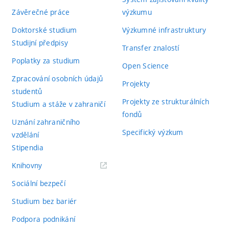
Závěrečné práce
výzkumu
Doktorské studium
Výzkumné infrastruktury
Studijní předpisy
Transfer znalostí
Poplatky za studium
Open Science
Zpracování osobních údajů
Projekty
studentů
Projekty ze strukturálních
Studium a stáže v zahraničí
fondů
Uznání zahraničního
Specifický výzkum
vzdělání
Stipendia
(externí
Knihovny
odkaz)
Sociální bezpečí
Studium bez bariér
Podpora podnikání