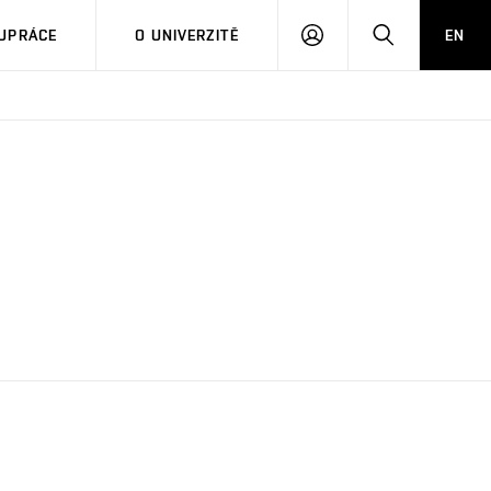
PŘIHLÁSIT
HLEDAT
UPRÁCE
O UNIVERZITĚ
EN
SE