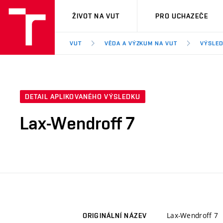
VUT
ŽIVOT NA VUT
PRO UCHAZEČE
VUT
VĚDA A VÝZKUM NA VUT
VÝSLED
DETAIL APLIKOVANÉHO VÝSLEDKU
Lax-Wendroff 7
Lax-Wendroff 7
ORIGINÁLNÍ NÁZEV