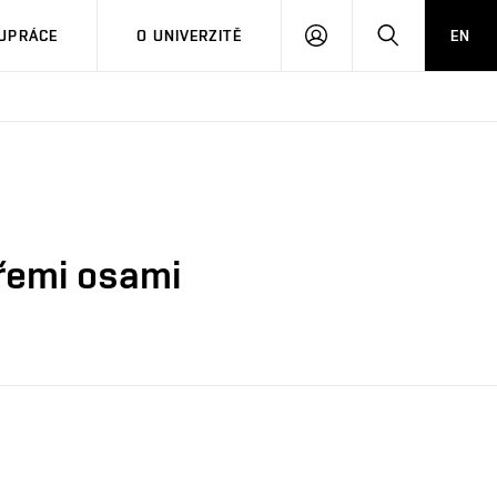
PŘIHLÁSIT
HLEDAT
UPRÁCE
O UNIVERZITĚ
EN
SE
třemi osami