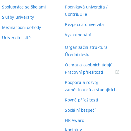
Spolupráce se školami
Podnikavá univerzita /
ContriBUTe
Služby univerzity
Bezpečná univerzita
Mezinárodní dohody
Vyznamenání
Univerzitní sítě
Organizační struktura
Úřední deska
Ochrana osobních údajů
(externí
Pracovní příležitosti
odkaz)
Podpora a rozvoj
zaměstnanců a studujících
Rovné příležitosti
Sociální bezpečí
HR Award
Kontakty