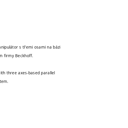
nipulátor s třemi osami na bázi
em firmy Beckhoff.
ith three axes-based parallel
stem.