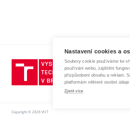
Nastavení cookies a o
Soubory cookie používáme ke sh
Vysoké
používání webu, zajištění fungová
učení
přizpůsobení obsahu a reklam.
technické
platformám některé osobní údaje
v
Zjistit více
Brně
Copyright © 2026 VUT