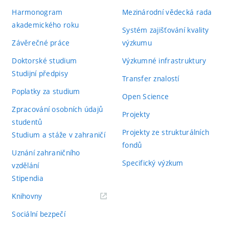
Harmonogram
Mezinárodní vědecká rada
akademického roku
Systém zajišťování kvality
Závěrečné práce
výzkumu
Doktorské studium
Výzkumné infrastruktury
Studijní předpisy
Transfer znalostí
Poplatky za studium
Open Science
Zpracování osobních údajů
Projekty
studentů
Projekty ze strukturálních
Studium a stáže v zahraničí
fondů
Uznání zahraničního
Specifický výzkum
vzdělání
Stipendia
(externí
Knihovny
odkaz)
Sociální bezpečí