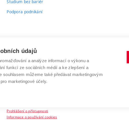
Studium bez bariér
Podpora podnikání
sobních údajů
romažďování a analýze informací o výkonu a
VYSOKÉ UČENÍ TECHNICKÉ V BRNĚ
ní funkcí ze sociálních médií a ke zlepšení a
Antonínská 548/1
www.vut.cz
 Se souhlasem můžeme také předávat marketingovým
602 00 Brno
vut@vutbr.cz
 pro marketingové účely.
Prohlášení o přístupnosti
Informace o používání cookies