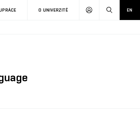
PŘIHLÁSIT
HLEDAT
UPRÁCE
O UNIVERZITĚ
EN
SE
nguage