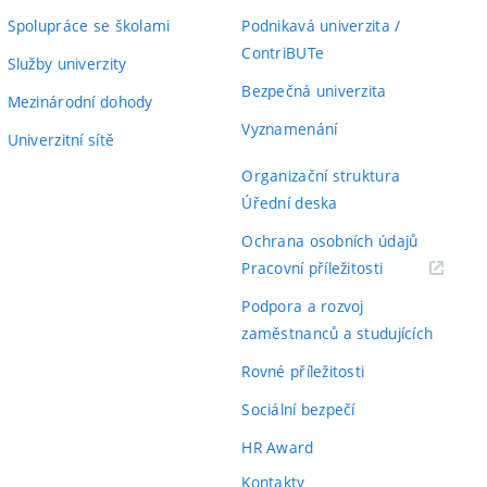
Spolupráce se školami
Podnikavá univerzita /
ContriBUTe
Služby univerzity
Bezpečná univerzita
Mezinárodní dohody
Vyznamenání
Univerzitní sítě
Organizační struktura
Úřední deska
Ochrana osobních údajů
(externí
Pracovní příležitosti
odkaz)
Podpora a rozvoj
zaměstnanců a studujících
Rovné příležitosti
Sociální bezpečí
HR Award
Kontakty