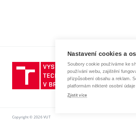
Nastavení cookies a o
Soubory cookie používáme ke sh
Vysoké
používání webu, zajištění fungová
učení
přizpůsobení obsahu a reklam.
technické
platformám některé osobní údaje
v
Zjistit více
Brně
Copyright © 2026 VUT