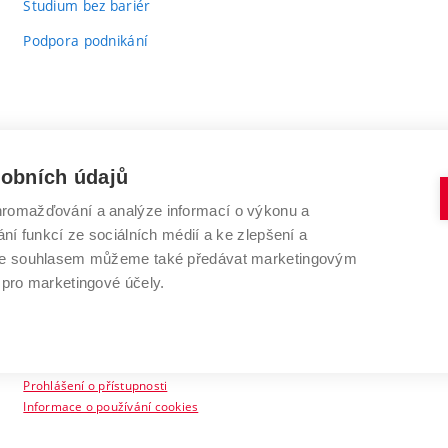
Studium bez bariér
Podpora podnikání
sobních údajů
romažďování a analýze informací o výkonu a
VYSOKÉ UČENÍ TECHNICKÉ V BRNĚ
ní funkcí ze sociálních médií a ke zlepšení a
Antonínská 548/1
www.vut.cz
 Se souhlasem můžeme také předávat marketingovým
602 00 Brno
vut@vutbr.cz
 pro marketingové účely.
Prohlášení o přístupnosti
Informace o používání cookies