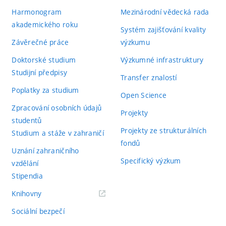
Harmonogram
Mezinárodní vědecká rada
akademického roku
Systém zajišťování kvality
Závěrečné práce
výzkumu
Doktorské studium
Výzkumné infrastruktury
Studijní předpisy
Transfer znalostí
Poplatky za studium
Open Science
Zpracování osobních údajů
Projekty
studentů
Projekty ze strukturálních
Studium a stáže v zahraničí
fondů
Uznání zahraničního
Specifický výzkum
vzdělání
Stipendia
(externí
Knihovny
odkaz)
Sociální bezpečí