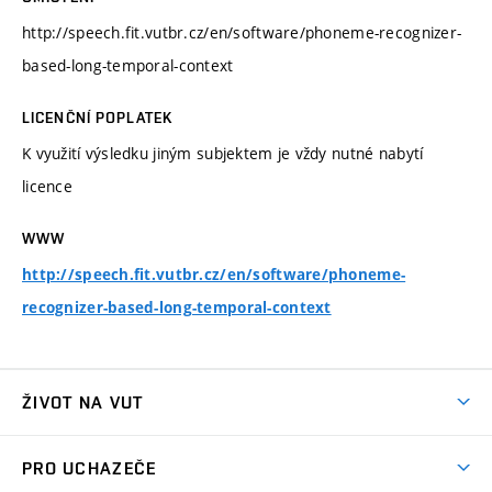
http://speech.fit.vutbr.cz/en/software/phoneme-recognizer-
based-long-temporal-context
LICENČNÍ POPLATEK
K využití výsledku jiným subjektem je vždy nutné nabytí
licence
WWW
http://speech.fit.vutbr.cz/en/software/phoneme-
recognizer-based-long-temporal-context
ŽIVOT NA VUT
Atmosféra VUT
PRO UCHAZEČE
Prostory školy