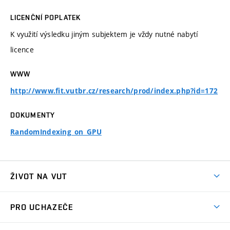
LICENČNÍ POPLATEK
K využití výsledku jiným subjektem je vždy nutné nabytí
licence
WWW
http://www.fit.vutbr.cz/research/prod/index.php?id=172
DOKUMENTY
RandomIndexing_on_GPU
ŽIVOT NA VUT
Atmosféra VUT
PRO UCHAZEČE
Prostory školy
Proč na VUT