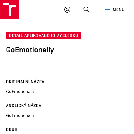
VUT
PŘIHLÁSIT
HLEDAT
MENU
SE
DETAIL APLIKOVANÉHO VÝSLEDKU
GoEmotionally
ORIGINÁLNÍ NÁZEV
GoEmotionally
ANGLICKÝ NÁZEV
GoEmotionally
DRUH