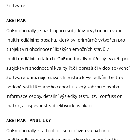
Software
ABSTRAKT
GoEmotionally je nástroj pro subjektivní vyhodnocování
multimediálního obsahu, který byl primárně vytvořen pro
subjektivní ohodnocení lidských emočních stavů v
multimediálních datech. GoEmotionally může být využit pro
subjektivní zhodnocení kvality řeči, obrazů či video sekvencí.
Software umožňuje uživateli přístup k výsledkům testu v
podobě sofistikovaného reportu, který zahrnuje osobní
informace osoby, detailní výsledky testu, tzv. confussion
matrix, a úspěšnost subjektivní klasifikace.
ABSTRAKT ANGLICKY
GoEmotionally is a tool for subjective evaluation of
multimedia content which was primarily made for the