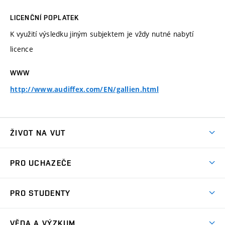
LICENČNÍ POPLATEK
K využití výsledku jiným subjektem je vždy nutné nabytí
licence
WWW
http://www.audiffex.com/EN/gallien.html
ŽIVOT NA VUT
Atmosféra VUT
PRO UCHAZEČE
Prostory školy
Proč na VUT
Koleje
PRO STUDENTY
Studijní programy
Stravování
Předměty
Studijní předpisy
Studium a stáže v zahraničí
Stipendia
Dny otevřených dveří
VĚDA A VÝZKUM
Sport na VUT