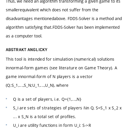
Thus, we need an algorithm transforming a given game to its
smallerequivalent which does not suffer from the
disadvantages mentionedabove. FDDS-Solver is a method and
algorithm satisfying that.FDDS-Solver has been implemented
as a computer tool.
ABSTRAKT ANGLICKY
This tool is intended for simulation (numerical) solutions
innormal-form games (see literature on Game Theory). A
game innormal-form of N players is a vector
(Q;S_1,...,S_N;U_1,...,U_N), where
Q is a set of players, i.e. Q={1,...,N}
S_i are sets of strategies of players i\in Q, S=S_1 x S_2 x
... x S_N is a total set of profiles.
U_i are utility functions in form U_i: S->R