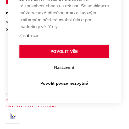
Open Science
v
Bezpečná univerzita
přizpůsobení obsahu a reklam. Se souhlasem
Univerzitní sítě
Brně
Projekty
můžeme také předávat marketingovým
VYSOKÉ UČENÍ TECHNICKÉ V BRNĚ
Vyznamenání
platformám některé osobní údaje pro
Projekty ze strukturálních fondů
Antonínská 548/1
www.vut.cz
marketingové účely.
Organizační struktura
602 00 Brno
vut@vutbr.cz
Specifický výzkum
Zjistit více
Úřední deska
Ochrana osobních údajů
POVOLIT VŠE
(externí
Pracovní příležitosti
Nastavení
odkaz)
Podpora a rozvoj zaměstnanců a studujících
Povolit pouze nezbytné
Rovné příležitosti
Copyright © 2026 VUT
Sociální bezpečí
Prohlášení o přístupnosti
HR Award
Informace o používání cookies
Kontakty