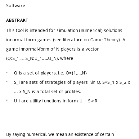
Software
ABSTRAKT
This tool is intended for simulation (numerical) solutions
innormal-form games (see literature on Game Theory). A
game innormal-form of N players is a vector
(Q;S_1,...,S_N;U_1,...,U_N), where
Q is a set of players, i.e. Q={1,...,N}
S_i are sets of strategies of players i\in Q, S=S_1 x S_2 x
... x S_N is a total set of profiles.
U_i are utility functions in form U_i: S->R
By saying numerical, we mean an existence of certain