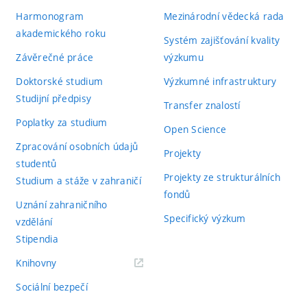
Harmonogram
Mezinárodní vědecká rada
akademického roku
Systém zajišťování kvality
Závěrečné práce
výzkumu
Doktorské studium
Výzkumné infrastruktury
Studijní předpisy
Transfer znalostí
Poplatky za studium
Open Science
Zpracování osobních údajů
Projekty
studentů
Projekty ze strukturálních
Studium a stáže v zahraničí
fondů
Uznání zahraničního
Specifický výzkum
vzdělání
Stipendia
(externí
Knihovny
odkaz)
Sociální bezpečí