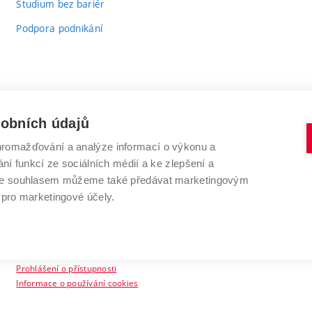
Studium bez bariér
Podpora podnikání
sobních údajů
romažďování a analýze informací o výkonu a
VYSOKÉ UČENÍ TECHNICKÉ V BRNĚ
ní funkcí ze sociálních médií a ke zlepšení a
Antonínská 548/1
www.vut.cz
 Se souhlasem můžeme také předávat marketingovým
602 00 Brno
vut@vutbr.cz
 pro marketingové účely.
Prohlášení o přístupnosti
Informace o používání cookies