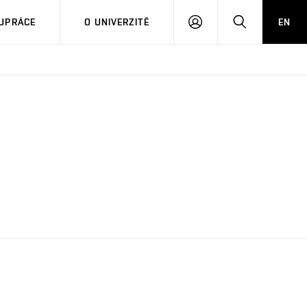
PŘIHLÁSIT
HLEDAT
UPRÁCE
O UNIVERZITĚ
EN
SE