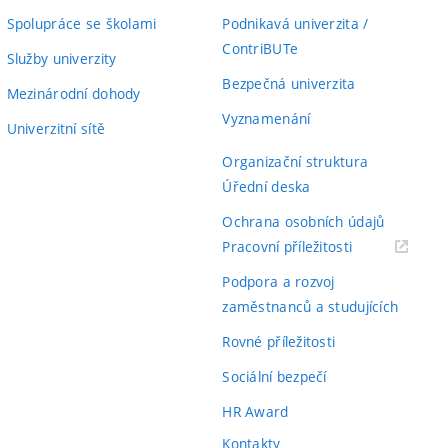
Spolupráce se školami
Podnikavá univerzita /
ContriBUTe
Služby univerzity
Bezpečná univerzita
Mezinárodní dohody
Vyznamenání
Univerzitní sítě
Organizační struktura
Úřední deska
Ochrana osobních údajů
(externí
Pracovní příležitosti
odkaz)
Podpora a rozvoj
zaměstnanců a studujících
Rovné příležitosti
Sociální bezpečí
HR Award
Kontakty