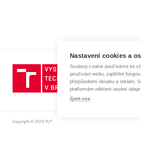
Nastavení cookies a o
Soubory cookie používáme ke sh
Vysoké
používání webu, zajištění fungová
učení
přizpůsobení obsahu a reklam.
technické
platformám některé osobní údaje
v
Zjistit více
Brně
Copyright © 2026 VUT