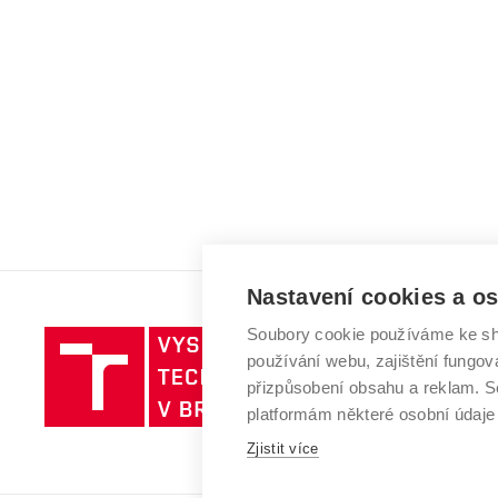
Nastavení cookies a o
Soubory cookie používáme ke sh
Vysoké
používání webu, zajištění fungová
učení
přizpůsobení obsahu a reklam.
technické
platformám některé osobní údaje
v
Zjistit více
Brně