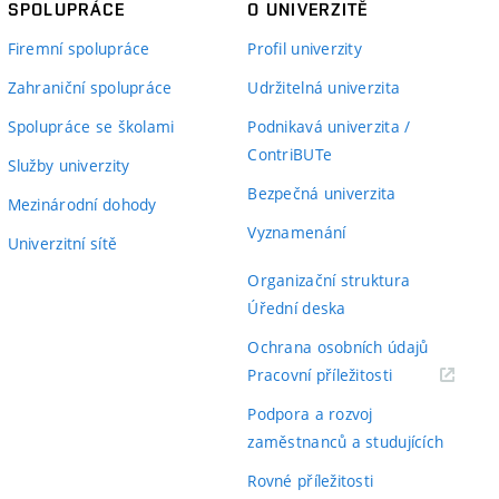
SPOLUPRÁCE
O UNIVERZITĚ
Firemní spolupráce
Profil univerzity
Zahraniční spolupráce
Udržitelná univerzita
Spolupráce se školami
Podnikavá univerzita /
ContriBUTe
Služby univerzity
Bezpečná univerzita
Mezinárodní dohody
Vyznamenání
Univerzitní sítě
Organizační struktura
Úřední deska
Ochrana osobních údajů
(externí
Pracovní příležitosti
odkaz)
Podpora a rozvoj
zaměstnanců a studujících
Rovné příležitosti