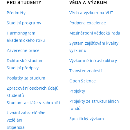
PRO STUDENTY
VĚDA A VÝZKUM
Předměty
Věda a výzkum na VUT
Studijní programy
Podpora excelence
Harmonogram
Mezinárodní vědecká rada
akademického roku
Systém zajišťování kvality
Závěrečné práce
výzkumu
Doktorské studium
Výzkumné infrastruktury
Studijní předpisy
Transfer znalostí
Poplatky za studium
Open Science
Zpracování osobních údajů
Projekty
studentů
Projekty ze strukturálních
Studium a stáže v zahraničí
fondů
Uznání zahraničního
Specifický výzkum
vzdělání
Stipendia