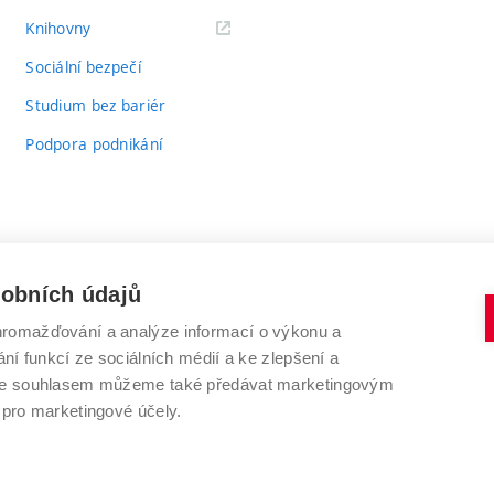
(externí
Knihovny
odkaz)
Sociální bezpečí
Studium bez bariér
Podpora podnikání
sobních údajů
romažďování a analýze informací o výkonu a
VYSOKÉ UČENÍ TECHNICKÉ V BRNĚ
ní funkcí ze sociálních médií a ke zlepšení a
Antonínská 548/1
www.vut.cz
 Se souhlasem můžeme také předávat marketingovým
602 00 Brno
vut@vutbr.cz
 pro marketingové účely.