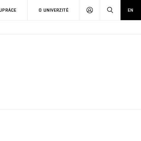
PŘIHLÁSIT
HLEDAT
UPRÁCE
O UNIVERZITĚ
EN
SE