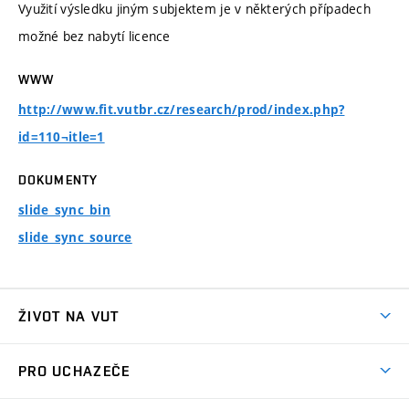
Využití výsledku jiným subjektem je v některých případech
možné bez nabytí licence
WWW
http://www.fit.vutbr.cz/research/prod/index.php?
id=110¬itle=1
DOKUMENTY
slide_sync_bin
slide_sync_source
ŽIVOT NA VUT
Atmosféra VUT
PRO UCHAZEČE
Prostory školy