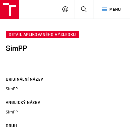
VUT
PŘIHLÁSIT
HLEDAT
MENU
SE
DETAIL APLIKOVANÉHO VÝSLEDKU
SimPP
ORIGINÁLNÍ NÁZEV
SimPP
ANGLICKÝ NÁZEV
SimPP
DRUH