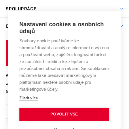
Studentský život
odkaz)
Věda a výzkum na VUT
Harmonogram akademického roku
Zpracování osobních údajů studentů
Sociální bezpečí
SPOLUPRÁCE
Celoživotní vzdělávání
Brno
Podpora excelence
Závěrečné práce
Studium bez bariér
Zpracování osobních údajů uchazečů o studium
Firemní spolupráce
Mezinárodní vědecká rada
Nastavení cookies a osobních
O UNIVERZITĚ
Doktorské studium
Podpora podnikání
E-přihláška
údajů
Zahraniční spolupráce
Systém zajišťování kvality výzkumu
Profil univerzity
Spolupráce se školami
Soubory cookie používáme ke
Vysoké
Výzkumné infrastruktury
shromažďování a analýze informací o výkonu
Udržitelná univerzita
učení
Služby univerzity
Transfer znalostí
a používání webu, zajištění fungování funkcí
technické
Podnikavá univerzita / ContriBUTe
Mezinárodní dohody
ze sociálních médií a ke zlepšení a
Open Science
v
Bezpečná univerzita
přizpůsobení obsahu a reklam. Se souhlasem
Univerzitní sítě
Brně
Projekty
můžeme také předávat marketingovým
VYSOKÉ UČENÍ TECHNICKÉ V BRNĚ
Vyznamenání
platformám některé osobní údaje pro
Projekty ze strukturálních fondů
Antonínská 548/1
www.vut.cz
marketingové účely.
Organizační struktura
602 00 Brno
vut@vutbr.cz
Specifický výzkum
Zjistit více
Úřední deska
Ochrana osobních údajů
POVOLIT VŠE
(externí
Pracovní příležitosti