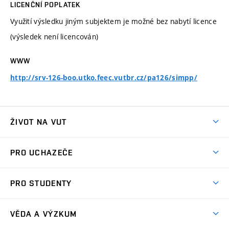
LICENČNÍ POPLATEK
Využití výsledku jiným subjektem je možné bez nabytí licence
(výsledek není licencován)
WWW
http://srv-126-boo.utko.feec.vutbr.cz/pa126/simpp/
ŽIVOT NA VUT
Atmosféra VUT
PRO UCHAZEČE
Prostory školy
Proč na VUT
Koleje
PRO STUDENTY
Studijní programy
Stravování
Předměty
Studijní předpisy
Studium a stáže v zahraničí
Stipendia
Dny otevřených dveří
VĚDA A VÝZKUM
Sport na VUT
(externí
Studijní programy
Poplatky za studium
Uznání zahraničního vzdělání
Knihovny
Aktivity pro juniory