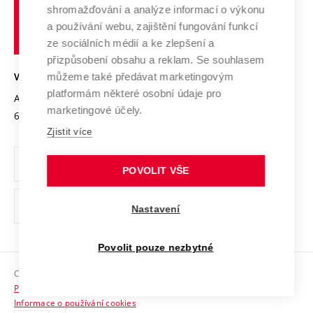
Výzkumné infrastruktury
shromažďování a analýze informací o výkonu
Udržitelná univerzita
učení
Služby univerzity
Transfer znalostí
a používání webu, zajištění fungování funkcí
technické
Podnikavá univerzita / ContriBUTe
Mezinárodní dohody
ze sociálních médií a ke zlepšení a
Open Science
v
Bezpečná univerzita
přizpůsobení obsahu a reklam. Se souhlasem
Univerzitní sítě
Brně
Projekty
můžeme také předávat marketingovým
VYSOKÉ UČENÍ TECHNICKÉ V BRNĚ
Vyznamenání
platformám některé osobní údaje pro
Projekty ze strukturálních fondů
Antonínská 548/1
www.vut.cz
marketingové účely.
Organizační struktura
602 00 Brno
vut@vutbr.cz
Specifický výzkum
Zjistit více
Úřední deska
Ochrana osobních údajů
POVOLIT VŠE
(externí
Pracovní příležitosti
Nastavení
odkaz)
Podpora a rozvoj zaměstnanců a studujících
Povolit pouze nezbytné
Rovné příležitosti
Copyright © 2026 VUT
Sociální bezpečí
Prohlášení o přístupnosti
HR Award
Informace o používání cookies