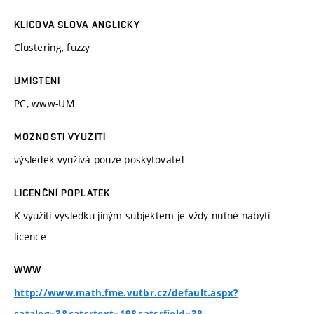
KLÍČOVÁ SLOVA ANGLICKY
Clustering, fuzzy
UMÍSTĚNÍ
PC, www-UM
MOŽNOSTI VYUŽITÍ
výsledek využívá pouze poskytovatel
LICENČNÍ POPLATEK
K využití výsledku jiným subjektem je vždy nutné nabytí
licence
WWW
http://www.math.fme.vutbr.cz/default.aspx?
catalog=3&catsrtext=19&catsrfield=38