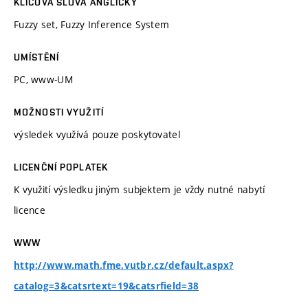
KLÍČOVÁ SLOVA ANGLICKY
Fuzzy set, Fuzzy Inference System
UMÍSTĚNÍ
PC, www-UM
MOŽNOSTI VYUŽITÍ
výsledek využívá pouze poskytovatel
LICENČNÍ POPLATEK
K využití výsledku jiným subjektem je vždy nutné nabytí
licence
WWW
http://www.math.fme.vutbr.cz/default.aspx?
catalog=3&catsrtext=19&catsrfield=38