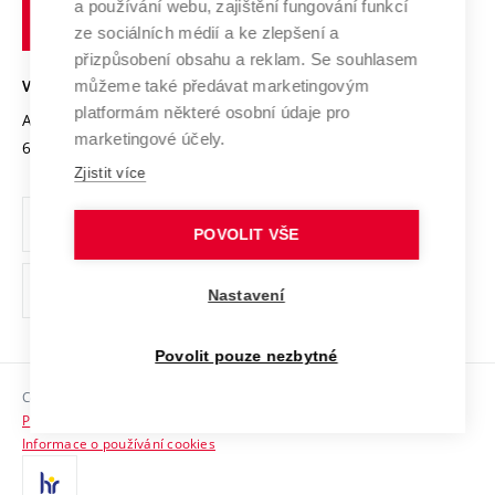
Transfer znalostí
a používání webu, zajištění fungování funkcí
technické
Podnikavá univerzita / ContriBUTe
Mezinárodní dohody
ze sociálních médií a ke zlepšení a
Open Science
v
Bezpečná univerzita
přizpůsobení obsahu a reklam. Se souhlasem
Univerzitní sítě
Brně
Projekty
můžeme také předávat marketingovým
VYSOKÉ UČENÍ TECHNICKÉ V BRNĚ
Vyznamenání
platformám některé osobní údaje pro
Projekty ze strukturálních fondů
Antonínská 548/1
www.vut.cz
marketingové účely.
Organizační struktura
602 00 Brno
vut@vutbr.cz
Specifický výzkum
Zjistit více
Úřední deska
Ochrana osobních údajů
POVOLIT VŠE
(externí
Pracovní příležitosti
Nastavení
odkaz)
Podpora a rozvoj zaměstnanců a studujících
Povolit pouze nezbytné
Rovné příležitosti
Copyright © 2026 VUT
Sociální bezpečí
Prohlášení o přístupnosti
HR Award
Informace o používání cookies