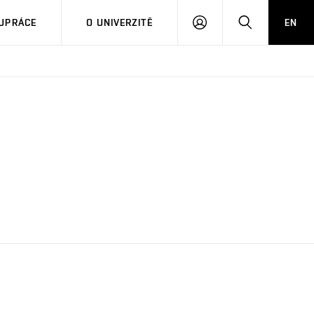
PŘIHLÁSIT
HLEDAT
UPRÁCE
O UNIVERZITĚ
EN
SE