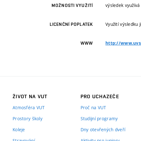
výsledek využívá
MOŽNOSTI VYUŽITÍ
Využití výsledku
LICENČNÍ POPLATEK
http://www.uvs
WWW
ŽIVOT NA VUT
PRO UCHAZEČE
Atmosféra VUT
Proč na VUT
Prostory školy
Studijní programy
Koleje
Dny otevřených dveří
Stravování
Aktivity pro juniory