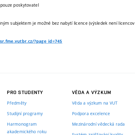
 pouze poskytovatel
 jiným subjektem je možné bez nabytí licence (výsledek není licencov
sr.fme.vutbr.cz/?page_id=745
PRO STUDENTY
VĚDA A VÝZKUM
Předměty
Věda a výzkum na VUT
Studijní programy
Podpora excelence
Harmonogram
Mezinárodní vědecká rada
akademického roku
Systém zajišťování kvality