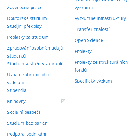
Závěrečné práce
výzkumu
Doktorské studium
Výzkumné infrastruktury
Studijní předpisy
Transfer znalostí
Poplatky za studium
Open Science
Zpracování osobních údajů
Projekty
studentů
Projekty ze strukturálních
Studium a stáže v zahraničí
fondů
Uznání zahraničního
Specifický výzkum
vzdělání
Stipendia
(externí
Knihovny
odkaz)
Sociální bezpečí
Studium bez bariér
Podpora podnikání