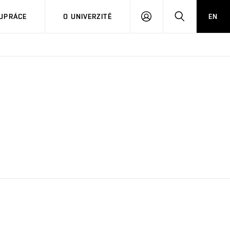
PŘIHLÁSIT
HLEDAT
UPRÁCE
O UNIVERZITĚ
EN
SE