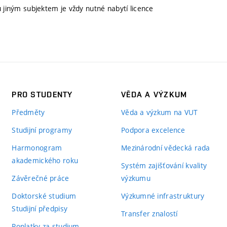
u jiným subjektem je vždy nutné nabytí licence
PRO STUDENTY
VĚDA A VÝZKUM
Předměty
Věda a výzkum na VUT
Studijní programy
Podpora excelence
Harmonogram
Mezinárodní vědecká rada
akademického roku
Systém zajišťování kvality
Závěrečné práce
výzkumu
Doktorské studium
Výzkumné infrastruktury
Studijní předpisy
Transfer znalostí
Poplatky za studium