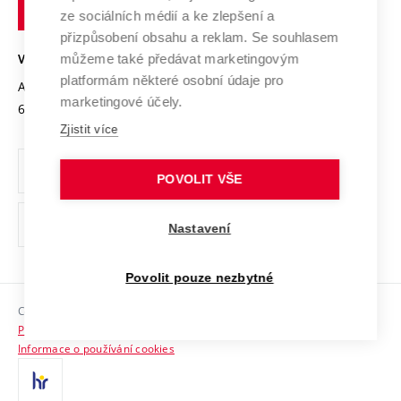
technické
Podnikavá univerzita / ContriBUTe
Mezinárodní dohody
ze sociálních médií a ke zlepšení a
Open Science
v
Bezpečná univerzita
přizpůsobení obsahu a reklam. Se souhlasem
Univerzitní sítě
Brně
Projekty
můžeme také předávat marketingovým
VYSOKÉ UČENÍ TECHNICKÉ V BRNĚ
Vyznamenání
platformám některé osobní údaje pro
Projekty ze strukturálních fondů
Antonínská 548/1
www.vut.cz
marketingové účely.
Organizační struktura
602 00 Brno
vut@vutbr.cz
Specifický výzkum
Zjistit více
Úřední deska
Ochrana osobních údajů
POVOLIT VŠE
(externí
Pracovní příležitosti
Nastavení
odkaz)
Podpora a rozvoj zaměstnanců a studujících
Povolit pouze nezbytné
Rovné příležitosti
Copyright © 2026 VUT
Sociální bezpečí
Prohlášení o přístupnosti
HR Award
Informace o používání cookies
Kontakty