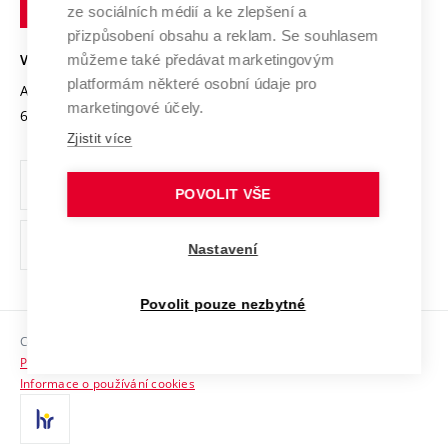
Podnikavá univerzita / ContriBUTe
Mezinárodní dohody
ze sociálních médií a ke zlepšení a
Open Science
v
Bezpečná univerzita
přizpůsobení obsahu a reklam. Se souhlasem
Univerzitní sítě
Brně
Projekty
můžeme také předávat marketingovým
VYSOKÉ UČENÍ TECHNICKÉ V BRNĚ
Vyznamenání
platformám některé osobní údaje pro
Projekty ze strukturálních fondů
Antonínská 548/1
www.vut.cz
marketingové účely.
Organizační struktura
602 00 Brno
vut@vutbr.cz
Specifický výzkum
Zjistit více
Úřední deska
Ochrana osobních údajů
POVOLIT VŠE
(externí
Pracovní příležitosti
Nastavení
odkaz)
Podpora a rozvoj zaměstnanců a studujících
Povolit pouze nezbytné
Rovné příležitosti
Copyright © 2026 VUT
Sociální bezpečí
Prohlášení o přístupnosti
HR Award
Informace o používání cookies
Kontakty