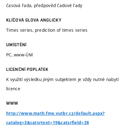
časová řada, předpověď čadové řady
KLÍČOVÁ SLOVA ANGLICKY
Times series, prediction of times series
UMÍSTĚNÍ
PC, www-ÚM
LICENČNÍ POPLATEK
K využití výsledku jiným subjektem je vždy nutné nabytí
licence
WWW
http://www.math.fme.vutbr.cz/default.aspx?
catalog=3&catsrtext=19&catsrfield=38