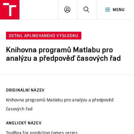
VUT
PŘIHLÁSIT
HLEDAT
MENU
SE
DETAIL APLIKOVANÉHO VÝSLEDKU
Knihovna programů Matlabu pro
analýzu a předpověď časových řad
ORIGINÁLNÍ NÁZEV
Knihovna programů Matlabu pro analýzu a předpověď
časových řad
ANGLICKÝ NÁZEV
ToolBox for prediction tomes series