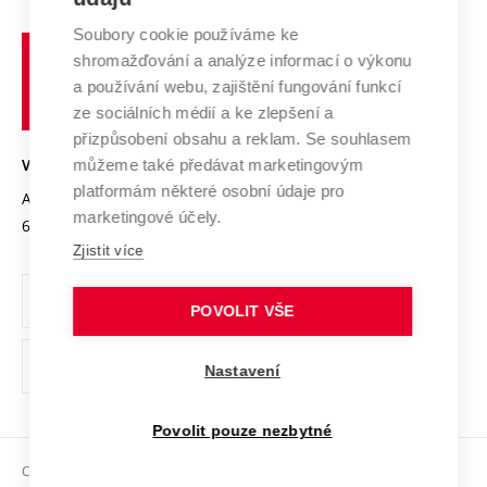
Systém zajišťování kvality výzkumu
Profil univerzity
Spolupráce se školami
Soubory cookie používáme ke
Vysoké
Výzkumné infrastruktury
shromažďování a analýze informací o výkonu
Udržitelná univerzita
učení
Služby univerzity
Transfer znalostí
a používání webu, zajištění fungování funkcí
technické
Podnikavá univerzita / ContriBUTe
Mezinárodní dohody
ze sociálních médií a ke zlepšení a
Open Science
v
Bezpečná univerzita
přizpůsobení obsahu a reklam. Se souhlasem
Univerzitní sítě
Brně
Projekty
můžeme také předávat marketingovým
VYSOKÉ UČENÍ TECHNICKÉ V BRNĚ
Vyznamenání
platformám některé osobní údaje pro
Projekty ze strukturálních fondů
Antonínská 548/1
www.vut.cz
marketingové účely.
Organizační struktura
602 00 Brno
vut@vutbr.cz
Specifický výzkum
Zjistit více
Úřední deska
Ochrana osobních údajů
POVOLIT VŠE
(externí
Pracovní příležitosti
Nastavení
odkaz)
Podpora a rozvoj zaměstnanců a studujících
Povolit pouze nezbytné
Rovné příležitosti
Copyright © 2026 VUT
Sociální bezpečí