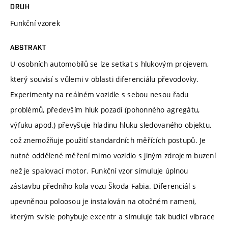
DRUH
Funkční vzorek
ABSTRAKT
U osobních automobilů se lze setkat s hlukovým projevem,
který souvisí s vůlemi v oblasti diferenciálu převodovky.
Experimenty na reálném vozidle s sebou nesou řadu
problémů, především hluk pozadí (pohonného agregátu,
výfuku apod.) převyšuje hladinu hluku sledovaného objektu,
což znemožňuje použití standardních měřících postupů. Je
nutné oddělené měření mimo vozidlo s jiným zdrojem buzení
než je spalovací motor. Funkční vzor simuluje úplnou
zástavbu předního kola vozu Škoda Fabia. Diferenciál s
upevněnou poloosou je instalován na otočném rameni,
kterým svisle pohybuje excentr a simuluje tak budící vibrace