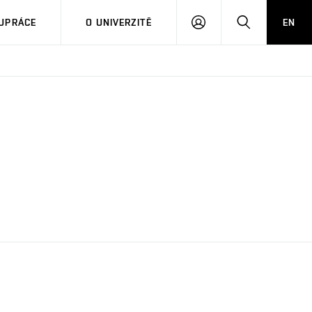
PŘIHLÁSIT
HLEDAT
UPRÁCE
O UNIVERZITĚ
EN
SE