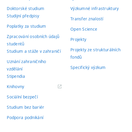
Doktorské studium
Výzkumné infrastruktury
Studijní předpisy
Transfer znalostí
Poplatky za studium
Open Science
Zpracování osobních údajů
Projekty
studentů
Projekty ze strukturálních
Studium a stáže v zahraničí
fondů
Uznání zahraničního
Specifický výzkum
vzdělání
Stipendia
(externí
Knihovny
odkaz)
Sociální bezpečí
Studium bez bariér
Podpora podnikání