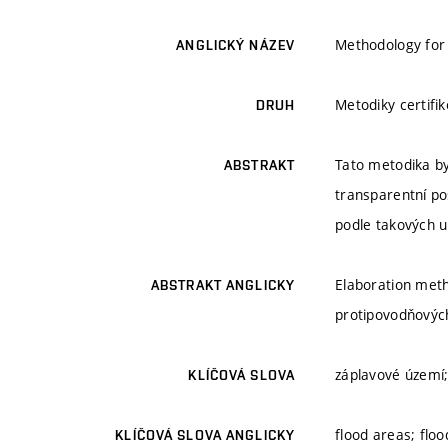
Methodology for
ANGLICKÝ NÁZEV
Metodiky certifi
DRUH
Tato metodika by
ABSTRAKT
transparentní po
podle takových u
Elaboration meth
ABSTRAKT ANGLICKY
protipovodňových
záplavové území;
KLÍČOVÁ SLOVA
flood areas; flo
KLÍČOVÁ SLOVA ANGLICKY