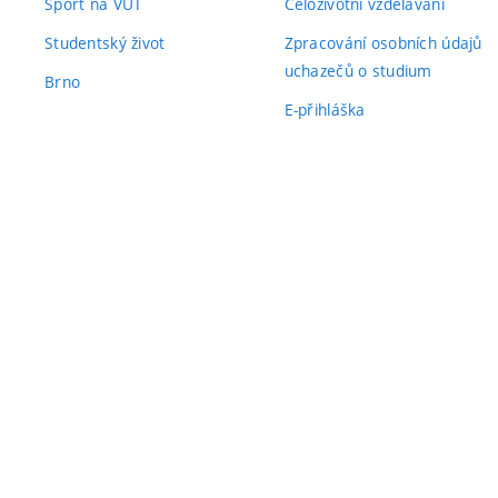
Sport na VUT
Celoživotní vzdělávání
Studentský život
Zpracování osobních údajů
uchazečů o studium
Brno
E-přihláška