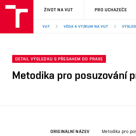
VUT
ŽIVOT NA VUT
PRO UCHAZEČE
VUT
VĚDA A VÝZKUM NA VUT
VÝSLED
DETAIL VÝSLEDKU S PŘESAHEM DO PRAXE
Metodika pro posuzování p
Metodika pro po
ORIGINÁLNÍ NÁZEV