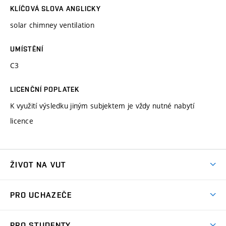
KLÍČOVÁ SLOVA ANGLICKY
solar chimney ventilation
UMÍSTĚNÍ
C3
LICENČNÍ POPLATEK
K využití výsledku jiným subjektem je vždy nutné nabytí
licence
ŽIVOT NA VUT
Atmosféra VUT
PRO UCHAZEČE
Prostory školy
Proč na VUT
Koleje
PRO STUDENTY