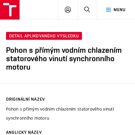
VUT
PŘIHLÁSIT
HLEDAT
MENU
SE
DETAIL APLIKOVANÉHO VÝSLEDKU
Pohon s přímým vodním chlazením
statorového vinutí synchronního
motoru
ORIGINÁLNÍ NÁZEV
Pohon s přímým vodním chlazením statorového vinutí
synchronního motoru
ANGLICKÝ NÁZEV