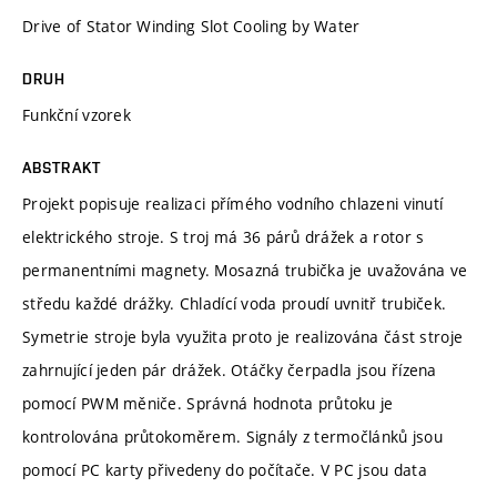
Drive of Stator Winding Slot Cooling by Water
DRUH
Funkční vzorek
ABSTRAKT
Projekt popisuje realizaci přímého vodního chlazeni vinutí
elektrického stroje. S troj má 36 párů drážek a rotor s
permanentními magnety. Mosazná trubička je uvažována ve
středu každé drážky. Chladící voda proudí uvnitř trubiček.
Symetrie stroje byla využita proto je realizována část stroje
zahrnující jeden pár drážek. Otáčky čerpadla jsou řízena
pomocí PWM měniče. Správná hodnota průtoku je
kontrolována průtokoměrem. Signály z termočlánků jsou
pomocí PC karty přivedeny do počítače. V PC jsou data