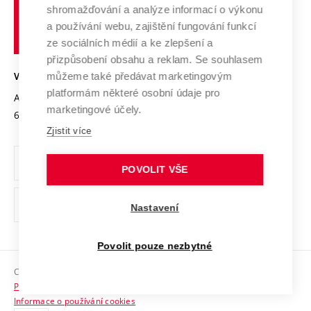
Výzkumné infrastruktury
shromažďování a analýze informací o výkonu
Udržitelná univerzita
učení
Služby univerzity
Transfer znalostí
a používání webu, zajištění fungování funkcí
technické
Podnikavá univerzita / ContriBUTe
Mezinárodní dohody
ze sociálních médií a ke zlepšení a
Open Science
v
Bezpečná univerzita
přizpůsobení obsahu a reklam. Se souhlasem
Univerzitní sítě
Brně
Projekty
můžeme také předávat marketingovým
VYSOKÉ UČENÍ TECHNICKÉ V BRNĚ
Vyznamenání
platformám některé osobní údaje pro
Projekty ze strukturálních fondů
Antonínská 548/1
www.vut.cz
marketingové účely.
Organizační struktura
602 00 Brno
vut@vutbr.cz
Specifický výzkum
Zjistit více
Úřední deska
Ochrana osobních údajů
POVOLIT VŠE
(externí
Pracovní příležitosti
Nastavení
odkaz)
Podpora a rozvoj zaměstnanců a studujících
Povolit pouze nezbytné
Rovné příležitosti
Copyright © 2026 VUT
Sociální bezpečí
Prohlášení o přístupnosti
HR Award
Informace o používání cookies