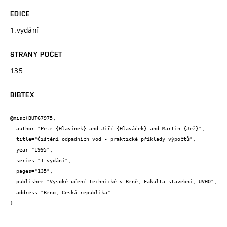
EDICE
1.vydání
STRANY POČET
135
BIBTEX
@misc{BUT67975,

  author="Petr {Hlavínek} and Jiří {Hlaváček} and Martin {Jež}",

  title="Čištění odpadních vod - praktické příklady výpočtů",

  year="1995",

  series="1.vydání",

  pages="135",

  publisher="Vysoké učení technické v Brně, Fakulta stavební, ÚVHO",

  address="Brno, Česká republika"

}