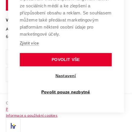
technické
Podnikavá univerzita / ContriBUTe
Mezinárodní dohody
ze sociálních médií a ke zlepšení a
Open Science
v
Bezpečná univerzita
přizpůsobení obsahu a reklam. Se souhlasem
Univerzitní sítě
Brně
Projekty
můžeme také předávat marketingovým
VYSOKÉ UČENÍ TECHNICKÉ V BRNĚ
Vyznamenání
platformám některé osobní údaje pro
Projekty ze strukturálních fondů
Antonínská 548/1
www.vut.cz
marketingové účely.
Organizační struktura
602 00 Brno
vut@vutbr.cz
Specifický výzkum
Zjistit více
Úřední deska
Ochrana osobních údajů
POVOLIT VŠE
(externí
Pracovní příležitosti
Nastavení
odkaz)
Podpora a rozvoj zaměstnanců a studujících
Povolit pouze nezbytné
Rovné příležitosti
Copyright © 2026 VUT
Sociální bezpečí
Prohlášení o přístupnosti
HR Award
Informace o používání cookies
Kontakty