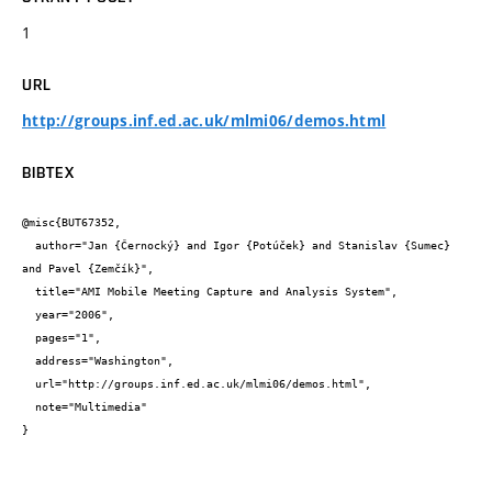
1
URL
http://groups.inf.ed.ac.uk/mlmi06/demos.html
BIBTEX
@misc{BUT67352,

  author="Jan {Černocký} and Igor {Potúček} and Stanislav {Sumec} 
and Pavel {Zemčík}",

  title="AMI Mobile Meeting Capture and Analysis System",

  year="2006",

  pages="1",

  address="Washington",

  url="http://groups.inf.ed.ac.uk/mlmi06/demos.html",

  note="Multimedia"

}