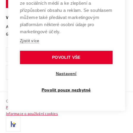
Mezinárodní dohody
ze sociálních médií a ke zlepšení a
Open Science
v
Bezpečná univerzita
přizpůsobení obsahu a reklam. Se souhlasem
Univerzitní sítě
Brně
Projekty
můžeme také předávat marketingovým
VYSOKÉ UČENÍ TECHNICKÉ V BRNĚ
Vyznamenání
platformám některé osobní údaje pro
Projekty ze strukturálních fondů
Antonínská 548/1
www.vut.cz
marketingové účely.
Organizační struktura
602 00 Brno
vut@vutbr.cz
Specifický výzkum
Zjistit více
Úřední deska
Ochrana osobních údajů
POVOLIT VŠE
(externí
Pracovní příležitosti
Nastavení
odkaz)
Podpora a rozvoj zaměstnanců a studujících
Povolit pouze nezbytné
Rovné příležitosti
Copyright © 2026 VUT
Sociální bezpečí
Prohlášení o přístupnosti
HR Award
Informace o používání cookies
Kontakty