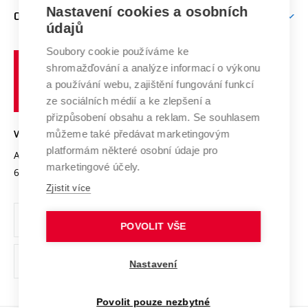
Zpracování osobních údajů uchazečů o studium
Firemní spolupráce
Mezinárodní vědecká rada
Nastavení cookies a osobních
O UNIVERZITĚ
Doktorské studium
Podpora podnikání
E-přihláška
údajů
Zahraniční spolupráce
Systém zajišťování kvality výzkumu
Profil univerzity
Spolupráce se školami
Soubory cookie používáme ke
Vysoké
Výzkumné infrastruktury
shromažďování a analýze informací o výkonu
Udržitelná univerzita
učení
Služby univerzity
Transfer znalostí
a používání webu, zajištění fungování funkcí
technické
Podnikavá univerzita / ContriBUTe
Mezinárodní dohody
ze sociálních médií a ke zlepšení a
Open Science
v
Bezpečná univerzita
přizpůsobení obsahu a reklam. Se souhlasem
Univerzitní sítě
Brně
Projekty
můžeme také předávat marketingovým
VYSOKÉ UČENÍ TECHNICKÉ V BRNĚ
Vyznamenání
platformám některé osobní údaje pro
Projekty ze strukturálních fondů
Antonínská 548/1
www.vut.cz
marketingové účely.
Organizační struktura
602 00 Brno
vut@vutbr.cz
Specifický výzkum
Zjistit více
Úřední deska
Ochrana osobních údajů
POVOLIT VŠE
(externí
Pracovní příležitosti
Nastavení
odkaz)
Podpora a rozvoj zaměstnanců a studujících
Povolit pouze nezbytné
Rovné příležitosti