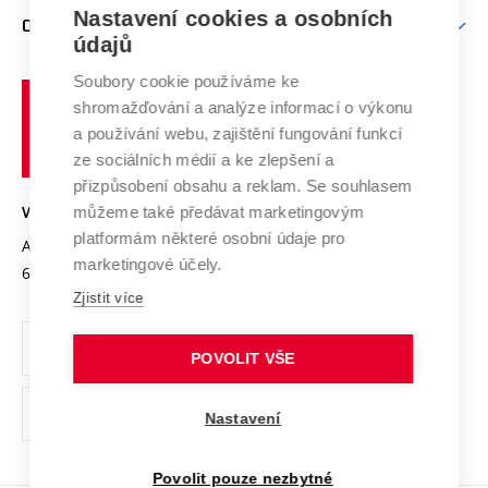
Zpracování osobních údajů uchazečů o studium
Firemní spolupráce
Mezinárodní vědecká rada
Nastavení cookies a osobních
O UNIVERZITĚ
Doktorské studium
Podpora podnikání
E-přihláška
údajů
Zahraniční spolupráce
Systém zajišťování kvality výzkumu
Profil univerzity
Spolupráce se školami
Soubory cookie používáme ke
Vysoké
Výzkumné infrastruktury
shromažďování a analýze informací o výkonu
Udržitelná univerzita
učení
Služby univerzity
Transfer znalostí
a používání webu, zajištění fungování funkcí
technické
Podnikavá univerzita / ContriBUTe
Mezinárodní dohody
ze sociálních médií a ke zlepšení a
Open Science
v
Bezpečná univerzita
přizpůsobení obsahu a reklam. Se souhlasem
Univerzitní sítě
Brně
Projekty
můžeme také předávat marketingovým
VYSOKÉ UČENÍ TECHNICKÉ V BRNĚ
Vyznamenání
platformám některé osobní údaje pro
Projekty ze strukturálních fondů
Antonínská 548/1
www.vut.cz
marketingové účely.
Organizační struktura
602 00 Brno
vut@vutbr.cz
Specifický výzkum
Zjistit více
Úřední deska
Ochrana osobních údajů
POVOLIT VŠE
(externí
Pracovní příležitosti
Nastavení
odkaz)
Podpora a rozvoj zaměstnanců a studujících
Povolit pouze nezbytné
Rovné příležitosti