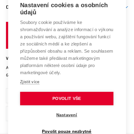
Zpracování osobních údajů uchazečů o studium
Firemní spolupráce
Mezinárodní vědecká rada
Nastavení cookies a osobních
O UNIVERZITĚ
Doktorské studium
Podpora podnikání
E-přihláška
údajů
Zahraniční spolupráce
Systém zajišťování kvality výzkumu
Profil univerzity
Spolupráce se školami
Soubory cookie používáme ke
Vysoké
Výzkumné infrastruktury
shromažďování a analýze informací o výkonu
Udržitelná univerzita
učení
Služby univerzity
Transfer znalostí
a používání webu, zajištění fungování funkcí
technické
Podnikavá univerzita / ContriBUTe
Mezinárodní dohody
ze sociálních médií a ke zlepšení a
Open Science
v
Bezpečná univerzita
přizpůsobení obsahu a reklam. Se souhlasem
Univerzitní sítě
Brně
Projekty
můžeme také předávat marketingovým
VYSOKÉ UČENÍ TECHNICKÉ V BRNĚ
Vyznamenání
platformám některé osobní údaje pro
Projekty ze strukturálních fondů
Antonínská 548/1
www.vut.cz
marketingové účely.
Organizační struktura
602 00 Brno
vut@vutbr.cz
Specifický výzkum
Zjistit více
Úřední deska
Ochrana osobních údajů
POVOLIT VŠE
(externí
Pracovní příležitosti
Nastavení
odkaz)
Podpora a rozvoj zaměstnanců a studujících
Povolit pouze nezbytné
Rovné příležitosti