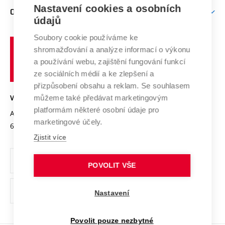
Zpracování osobních údajů uchazečů o studium
Firemní spolupráce
Mezinárodní vědecká rada
Nastavení cookies a osobních
O UNIVERZITĚ
Doktorské studium
Podpora podnikání
E-přihláška
údajů
Zahraniční spolupráce
Systém zajišťování kvality výzkumu
Profil univerzity
Spolupráce se školami
Soubory cookie používáme ke
Vysoké
Výzkumné infrastruktury
shromažďování a analýze informací o výkonu
Udržitelná univerzita
učení
Služby univerzity
Transfer znalostí
a používání webu, zajištění fungování funkcí
technické
Podnikavá univerzita / ContriBUTe
Mezinárodní dohody
ze sociálních médií a ke zlepšení a
Open Science
v
Bezpečná univerzita
přizpůsobení obsahu a reklam. Se souhlasem
Univerzitní sítě
Brně
Projekty
můžeme také předávat marketingovým
VYSOKÉ UČENÍ TECHNICKÉ V BRNĚ
Vyznamenání
platformám některé osobní údaje pro
Projekty ze strukturálních fondů
Antonínská 548/1
www.vut.cz
marketingové účely.
Organizační struktura
602 00 Brno
vut@vutbr.cz
Specifický výzkum
Zjistit více
Úřední deska
Ochrana osobních údajů
POVOLIT VŠE
(externí
Pracovní příležitosti
Nastavení
odkaz)
Podpora a rozvoj zaměstnanců a studujících
Povolit pouze nezbytné
Rovné příležitosti