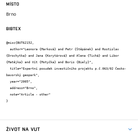
MÍSTO
Brno
BIBTEX
@misc{BUT62152,

  author="Leonora {Marková} and Petr {Štěpánek} and Rostislav 
{Drochytka} and Jana {Korytárová} and Alena {Tichá} and Libor 
{Matějka} and Vít {Motyčka} and Boris {Biely}",

  title="Expertní posudek investičního projektu p.č.063/02 Česko-
bavorský geopark",

  year="2005",

  address="Brno",

  note="Article - other"

}
ŽIVOT NA VUT