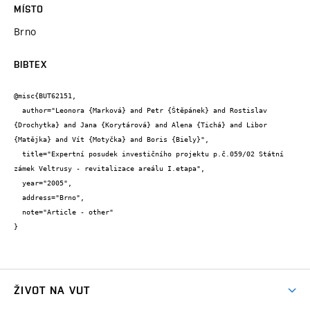
MÍSTO
Brno
BIBTEX
@misc{BUT62151,

  author="Leonora {Marková} and Petr {Štěpánek} and Rostislav 
{Drochytka} and Jana {Korytárová} and Alena {Tichá} and Libor 
{Matějka} and Vít {Motyčka} and Boris {Biely}",

  title="Expertní posudek investičního projektu p.č.059/02 Státní 
zámek Veltrusy - revitalizace areálu I.etapa",

  year="2005",

  address="Brno",

  note="Article - other"

}
ŽIVOT NA VUT