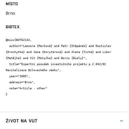
MÍSTO
Brno
BIBTEX
@misc{BUT62142,

  author="Leonora {Marková} and Petr {Štěpánek} and Rostislav 
{Drochytka} and Jana {Korytárová} and Alena {Tichá} and Libor 
{Matějka} and Vít {Motyčka} and Boris {Biely}",

  title="Expertní posudek investičního projektu p.č.042/02 
Revitalizace Bíloveckého zámku",

  year="2005",

  address="Brno",

  note="Article - other"

}
ŽIVOT NA VUT