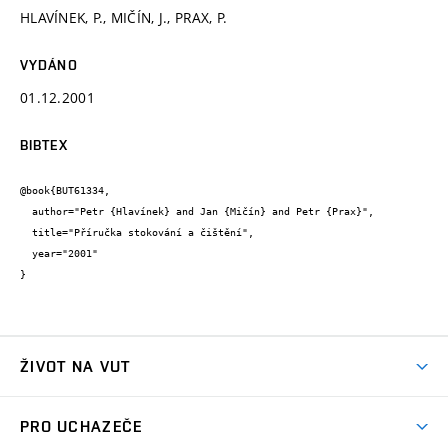
HLAVÍNEK, P., MIČÍN, J., PRAX, P.
VYDÁNO
01.12.2001
BIBTEX
@book{BUT61334,

  author="Petr {Hlavínek} and Jan {Mičín} and Petr {Prax}",

  title="Příručka stokování a čištění",

  year="2001"

}
ŽIVOT NA VUT
Atmosféra VUT
PRO UCHAZEČE
Prostory školy