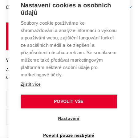
Zpracování osobních údajů uchazečů o studium
Firemní spolupráce
Mezinárodní vědecká rada
Nastavení cookies a osobních
O UNIVERZITĚ
Doktorské studium
Podpora podnikání
E-přihláška
údajů
Zahraniční spolupráce
Systém zajišťování kvality výzkumu
Profil univerzity
Spolupráce se školami
Soubory cookie používáme ke
Vysoké
Výzkumné infrastruktury
shromažďování a analýze informací o výkonu
Udržitelná univerzita
učení
Služby univerzity
Transfer znalostí
a používání webu, zajištění fungování funkcí
technické
Podnikavá univerzita / ContriBUTe
Mezinárodní dohody
ze sociálních médií a ke zlepšení a
Open Science
v
Bezpečná univerzita
přizpůsobení obsahu a reklam. Se souhlasem
Univerzitní sítě
Brně
Projekty
můžeme také předávat marketingovým
VYSOKÉ UČENÍ TECHNICKÉ V BRNĚ
Vyznamenání
platformám některé osobní údaje pro
Projekty ze strukturálních fondů
Antonínská 548/1
www.vut.cz
marketingové účely.
Organizační struktura
602 00 Brno
vut@vutbr.cz
Specifický výzkum
Zjistit více
Úřední deska
Ochrana osobních údajů
POVOLIT VŠE
(externí
Pracovní příležitosti
Nastavení
odkaz)
Podpora a rozvoj zaměstnanců a studujících
Povolit pouze nezbytné
Rovné příležitosti