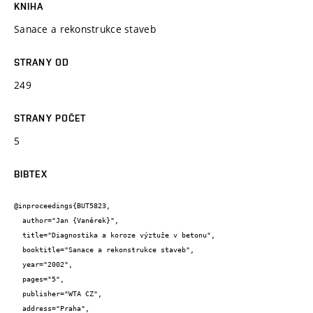
KNIHA
Sanace a rekonstrukce staveb
STRANY OD
249
STRANY POČET
5
BIBTEX
@inproceedings{BUT5823,

  author="Jan {Vaněrek}",

  title="Diagnostika a koroze výztuže v betonu",

  booktitle="Sanace a rekonstrukce staveb",

  year="2002",

  pages="5",

  publisher="WTA CZ",

  address="Praha",
