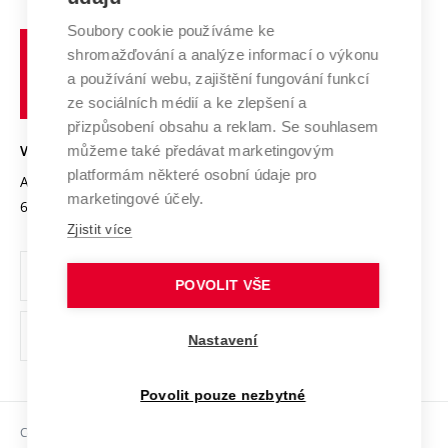
Systém zajišťování kvality výzkumu
Profil univerzity
Soubory cookie používáme ke
Spolupráce se školami
Vysoké
Výzkumné infrastruktury
shromažďování a analýze informací o výkonu
Udržitelná univerzita
učení
Služby univerzity
Transfer znalostí
a používání webu, zajištění fungování funkcí
technické
Podnikavá univerzita / ContriBUTe
Mezinárodní dohody
ze sociálních médií a ke zlepšení a
Open Science
v
Bezpečná univerzita
přizpůsobení obsahu a reklam. Se souhlasem
Univerzitní sítě
Brně
Projekty
můžeme také předávat marketingovým
VYSOKÉ UČENÍ TECHNICKÉ V BRNĚ
Vyznamenání
platformám některé osobní údaje pro
Projekty ze strukturálních fondů
Antonínská 548/1
www.vut.cz
marketingové účely.
Organizační struktura
602 00 Brno
vut@vutbr.cz
Specifický výzkum
Zjistit více
Úřední deska
Ochrana osobních údajů
POVOLIT VŠE
(externí
Pracovní příležitosti
Nastavení
odkaz)
Podpora a rozvoj zaměstnanců a studujících
Povolit pouze nezbytné
Rovné příležitosti
Copyright © 2026 VUT
Sociální bezpečí