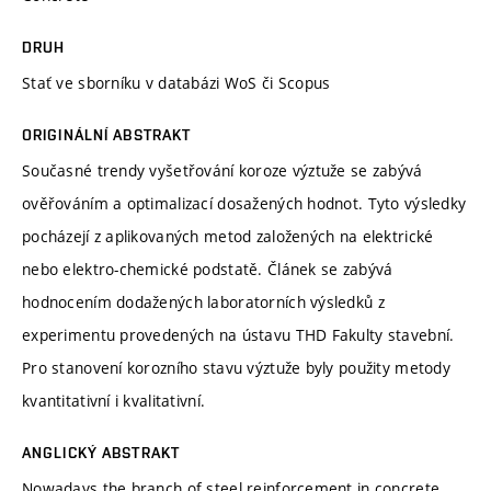
DRUH
Stať ve sborníku v databázi WoS či Scopus
ORIGINÁLNÍ ABSTRAKT
Současné trendy vyšetřování koroze výztuže se zabývá
ověřováním a optimalizací dosažených hodnot. Tyto výsledky
pocházejí z aplikovaných metod založených na elektrické
nebo elektro-chemické podstatě. Článek se zabývá
hodnocením dodažených laboratorních výsledků z
experimentu provedených na ústavu THD Fakulty stavební.
Pro stanovení korozního stavu výztuže byly použity metody
kvantitativní i kvalitativní.
ANGLICKÝ ABSTRAKT
Nowadays the branch of steel reinforcement in concrete