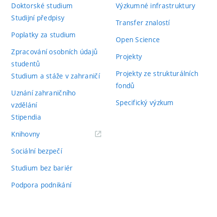
Doktorské studium
Výzkumné infrastruktury
Studijní předpisy
Transfer znalostí
Poplatky za studium
Open Science
Zpracování osobních údajů
Projekty
studentů
Projekty ze strukturálních
Studium a stáže v zahraničí
fondů
Uznání zahraničního
Specifický výzkum
vzdělání
Stipendia
(externí
Knihovny
odkaz)
Sociální bezpečí
Studium bez bariér
Podpora podnikání