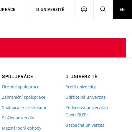
PŘIHLÁSIT
HLEDAT
UPRÁCE
O UNIVERZITĚ
EN
SE
SPOLUPRÁCE
O UNIVERZITĚ
Firemní spolupráce
Profil univerzity
Zahraniční spolupráce
Udržitelná univerzita
Spolupráce se školami
Podnikavá univerzita /
ContriBUTe
Služby univerzity
Bezpečná univerzita
Mezinárodní dohody