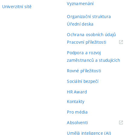
Vyznamenání
Univerzitní sítě
Organizační struktura
Úřední deska
Ochrana osobních údajů
(externí
Pracovní příležitosti
odkaz)
Podpora a rozvoj
zaměstnanců a studujících
Rovné příležitosti
Sociální bezpečí
HR Award
Kontakty
Pro média
(externí
Absolventi
odkaz)
Umělá inteligence (AI)