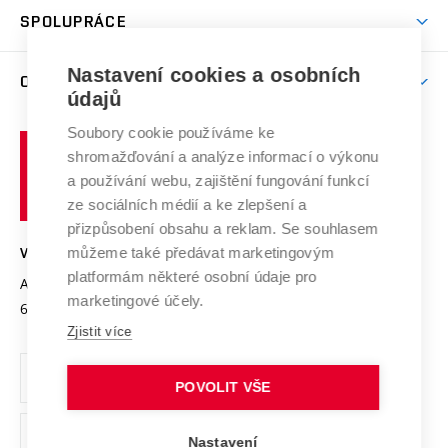
odkaz)
Věda a výzkum na VUT
Harmonogram akademického roku
Zpracování osobních údajů studentů
Sociální bezpečí
SPOLUPRÁCE
Celoživotní vzdělávání
Brno
Podpora excelence
Závěrečné práce
Studium bez bariér
Zpracování osobních údajů uchazečů o studium
Firemní spolupráce
Nastavení cookies a osobních
Mezinárodní vědecká rada
O UNIVERZITĚ
Doktorské studium
Podpora podnikání
E-přihláška
údajů
Zahraniční spolupráce
Systém zajišťování kvality výzkumu
Profil univerzity
Soubory cookie používáme ke
Spolupráce se školami
Vysoké
Výzkumné infrastruktury
shromažďování a analýze informací o výkonu
Udržitelná univerzita
učení
Služby univerzity
Transfer znalostí
a používání webu, zajištění fungování funkcí
technické
Podnikavá univerzita / ContriBUTe
Mezinárodní dohody
ze sociálních médií a ke zlepšení a
Open Science
v
Bezpečná univerzita
přizpůsobení obsahu a reklam. Se souhlasem
Univerzitní sítě
Brně
Projekty
můžeme také předávat marketingovým
VYSOKÉ UČENÍ TECHNICKÉ V BRNĚ
Vyznamenání
platformám některé osobní údaje pro
Projekty ze strukturálních fondů
Antonínská 548/1
www.vut.cz
marketingové účely.
Organizační struktura
602 00 Brno
vut@vutbr.cz
Specifický výzkum
Zjistit více
Úřední deska
Ochrana osobních údajů
POVOLIT VŠE
(externí
Pracovní příležitosti
Nastavení