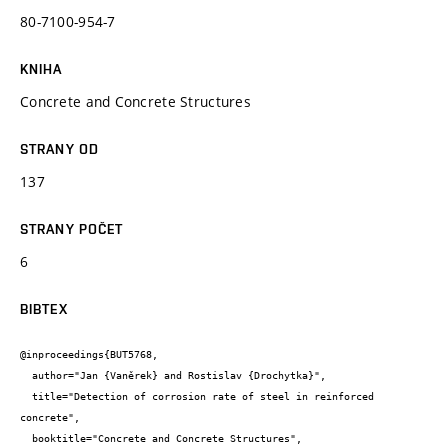
80-7100-954-7
KNIHA
Concrete and Concrete Structures
STRANY OD
137
STRANY POČET
6
BIBTEX
@inproceedings{BUT5768,

  author="Jan {Vaněrek} and Rostislav {Drochytka}",

  title="Detection of corrosion rate of steel in reinforced 
concrete",

  booktitle="Concrete and Concrete Structures",
