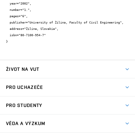
  year="2002",

  number="1.",

  pages="6",

  publisher="University of Žilina, Faculty of Civil Engineering",

  address="Žilina, Slovakia",

  isbn="80-7100-954-7"

}
ŽIVOT NA VUT
Atmosféra VUT
PRO UCHAZEČE
Prostory školy
Proč na VUT
Koleje
PRO STUDENTY
Studijní programy
Stravování
Předměty
Studijní předpisy
Studium a stáže v zahraničí
Stipendia
Dny otevřených dveří
VĚDA A VÝZKUM
Sport na VUT
(externí
Studijní programy
Poplatky za studium
Uznání zahraničního vzdělání
Knihovny
Aktivity pro juniory
Studentský život