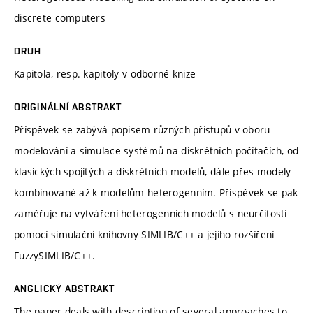
discrete computers
DRUH
Kapitola, resp. kapitoly v odborné knize
ORIGINÁLNÍ ABSTRAKT
Příspěvek se zabývá popisem různých přístupů v oboru
modelování a simulace systémů na diskrétních počítačích, od
klasických spojitých a diskrétních modelů, dále přes modely
kombinované až k modelům heterogenním. Příspěvek se pak
zaměřuje na vytváření heterogenních modelů s neurčitostí
pomocí simulační knihovny SIMLIB/C++ a jejího rozšíření
FuzzySIMLIB/C++.
ANGLICKÝ ABSTRAKT
The paper deals with description of several approaches to