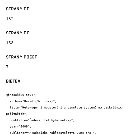
STRANY OD
152
STRANY DO
158
STRANY POČET
7
BIBTEX
@inbook{BUT55947,

  author="David {Martinek}",

  title="Heterogenní modelování a simulace systémů na diskrétních 
počítačích",

  booktitle="Šedesát let kybernetiky",

  year="2009",

  publisher="Akademické nakladatelství CERM sro.",
