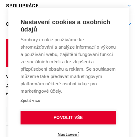
Věda a výzkum na VUT
Harmonogram akademického roku
Zpracování osobních údajů studentů
Sociální bezpečí
SPOLUPRÁCE
Celoživotní vzdělávání
Brno
Podpora excelence
Závěrečné práce
Studium bez bariér
Zpracování osobních údajů uchazečů o studium
Firemní spolupráce
Nastavení cookies a osobních
Mezinárodní vědecká rada
O UNIVERZITĚ
Doktorské studium
Podpora podnikání
E-přihláška
údajů
Zahraniční spolupráce
Systém zajišťování kvality výzkumu
Profil univerzity
Soubory cookie používáme ke
Spolupráce se školami
Vysoké
Výzkumné infrastruktury
shromažďování a analýze informací o výkonu
Udržitelná univerzita
učení
Služby univerzity
Transfer znalostí
a používání webu, zajištění fungování funkcí
technické
Podnikavá univerzita / ContriBUTe
Mezinárodní dohody
ze sociálních médií a ke zlepšení a
Open Science
v
Bezpečná univerzita
přizpůsobení obsahu a reklam. Se souhlasem
Univerzitní sítě
Brně
Projekty
můžeme také předávat marketingovým
VYSOKÉ UČENÍ TECHNICKÉ V BRNĚ
Vyznamenání
platformám některé osobní údaje pro
Projekty ze strukturálních fondů
Antonínská 548/1
www.vut.cz
marketingové účely.
Organizační struktura
602 00 Brno
vut@vutbr.cz
Specifický výzkum
Zjistit více
Úřední deska
Ochrana osobních údajů
POVOLIT VŠE
(externí
Pracovní příležitosti
Nastavení