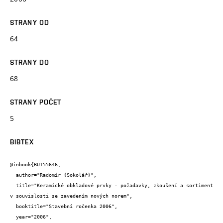
STRANY OD
64
STRANY DO
68
STRANY POČET
5
BIBTEX
@inbook{BUT55646,

  author="Radomír {Sokolář}",

  title="Keramické obkladové prvky - požadavky, zkoušení a sortiment 
v souvislosti se zavedením nových norem",

  booktitle="Stavební ročenka 2006",

  year="2006",
