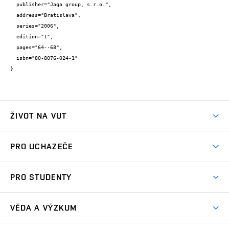
  publisher="Jaga group, s.r.o.",

  address="Bratislava",

  series="2006",

  edition="1",

  pages="64--68",

  isbn="80-8076-024-1"

}
ŽIVOT NA VUT
Atmosféra VUT
PRO UCHAZEČE
Prostory školy
Proč na VUT
Koleje
PRO STUDENTY
Studijní programy
Stravování
Předměty
Studijní předpisy
Studium a stáže v zahraničí
Stipendia
Dny otevřených dveří
VĚDA A VÝZKUM
Sport na VUT
(externí
Studijní programy
Poplatky za studium
Uznání zahraničního vzdělání
Knihovny
Aktivity pro juniory
Studentský život
odkaz)